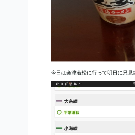
今日は
会津若松
に行って明日に
只見